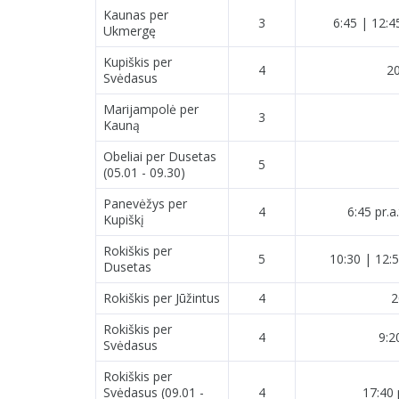
Kaunas per
3
6:45 | 12:4
Ukmergę
Kupiškis per
4
20
Svėdasus
Marijampolė per
3
Kauną
Obeliai per Dusetas
5
(05.01 - 09.30)
Panevėžys per
4
6:45 pr.a.
Kupiškį
Rokiškis per
5
10:30 | 12:5
Dusetas
Rokiškis per Jūžintus
4
2
Rokiškis per
4
9:2
Svėdasus
Rokiškis per
Svėdasus (09.01 -
4
17:40 