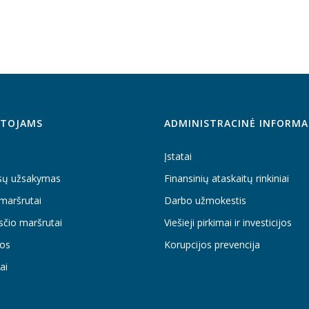
TOJAMS
ADMINISTRACINĖ INFORMA
Įstatai
sų užsakymas
Finansinių ataskaitų rinkiniai
maršrutai
Darbo užmokestis
sčio maršrutai
Viešieji pirkimai ir investicijos
os
Korupcijos prevencija
ai