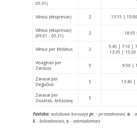
05.31)
Vilnius (ekspresas)
2
13:15 | 15:00
Vilnius (ekspresas)
2
18:05 
(09.01 - 05.31)
5:45 | 7:10 | 
Vilnius per Molėtus
2
13:35 | 15:20 
Visaginas per
5
9:50 | 
Zarasus
Zarasai per
5
13:40 | 
Degučius
Zarasai per
5
Dusetas, Antazavę
Pastaba:
autobusai kursuoja
pr.
- pirmadieniais,
a.
- a
š.
- šeštadieniais,
s.
- sekmadieniais