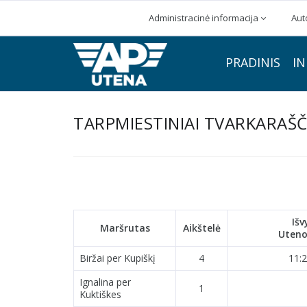
Administracinė informacija
Aut
PRADINIS
IN
TARPMIESTINIAI TVARKARAŠČ
Išv
Maršrutas
Aikštelė
Uteno
Biržai per Kupiškį
4
11:2
Ignalina per
1
Kuktiškes