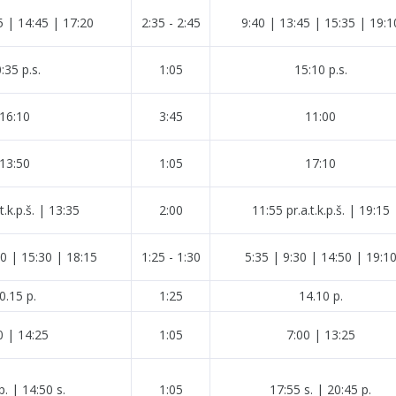
5 | 14:45 | 17:20
2:35 - 2:45
9:40 | 13:45 | 15:35 | 19:1
:35 p.s.
1:05
15:10 p.s.
16:10
3:45
11:00
13:50
1:05
17:10
t.k.p.š. | 13:35
2:00
11:55 pr.a.t.k.p.š. | 19:15
0 | 15:30 | 18:15
1:25 - 1:30
5:35 | 9:30 | 14:50 | 19:1
0.15 p.
1:25
14.10 p.
0 | 14:25
1:05
7:00 | 13:25
p. | 14:50 s.
1:05
17:55 s. | 20:45 p.