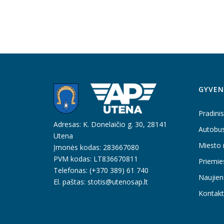
GYVEN
Pradinis
Adresas: K. Donelaičio g. 30, 28141
Autobu
Utena
Miesto 
Įmonės kodas: 283667080
PVM kodas: LT836670811
Priemie
Telefonas: (+370 389) 61 740
Naujien
El. paštas: stotis@utenosap.lt
Kontakt