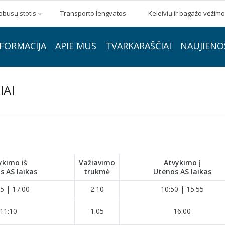
obusų stotis
Transporto lengvatos
Keleivių ir bagažo vežimo
FORMACIJA
APIE MUS
TVARKARAŠČIAI
NAUJIENO
IAI
ykimo iš
Važiavimo
Atvykimo į
s AS laikas
trukmė
Utenos AS laikas
5 | 17:00
2:10
10:50 | 15:55
11:10
1:05
16:00