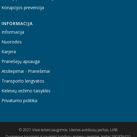
Korupcijos prevencija
INFORMACIJA
Informacija
Nuorodos
Karjera
Pranešėjų apsauga
Atsiliepimai - Pranešimai
Transporto lengvatos
Keleivių vežimo taisyklės
Privatumo politika
© 2021 Visos teisės saugomos. Utenos autobusų parkas, UAB.
Duomenys kaupiami ir saugomi Juridinių asmenų registre, kodas 190309410.