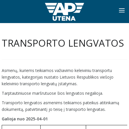
PRADINIS
INFORMACIJA
TRANSPORTO LENGVATOS
APIE MUS
TVARKARAŠČIAI
Asmenų, kuriems teikiamos važiavimo keleiviniu transportu
NAUJIENOS
lengvatos, kategorijas nustato Lietuvos Respublikos viešojo
keleivinio transporto lengvatų įstatymas.
PASLAUGOS
Tarptautiniuose maršrutuose šios lengvatos negalioja.
KONTAKTAI
Transporto lengvatos asmenims teikiamos pateikus atitinkamą
dokumentą, patvirtinantį jo teisę į transporto lengvatas.
Galioja nuo 2025-04-01