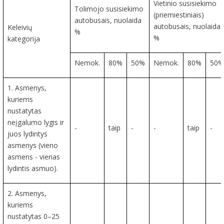
Vietinio susisiekimo
Tolimojo susisiekimo
(priemiestiniais)
autobusais, nuolaida
autobusais, nuolaida
Keleivių
%
%
kategorija
Nemok.
80%
50%
Nemok.
80%
50%
1. Asmenys,
kuriems
nustatytas
neįgalumo lygis ir
-
taip
-
-
taip
-
juos lydintys
asmenys (vieno
asmens - vienas
lydintis asmuo).
2. Asmenys,
kuriems
nustatytas 0–25