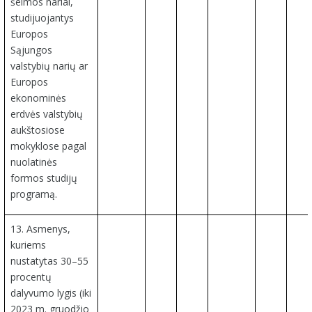
šeimos nariai,
studijuojantys
Europos
Sąjungos
valstybių narių ar
Europos
ekonominės
erdvės valstybių
aukštosiose
mokyklose pagal
nuolatinės
formos studijų
programą.
13. Asmenys,
kuriems
nustatytas 30–55
procentų
dalyvumo lygis (iki
2023 m. gruodžio