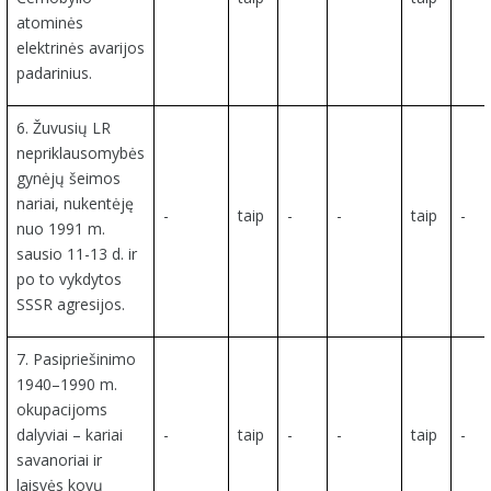
atominės
elektrinės avarijos
padarinius.
6. Žuvusių LR
nepriklausomybės
gynėjų šeimos
nariai, nukentėję
-
taip
-
-
taip
-
nuo 1991 m.
sausio 11-13 d. ir
po to vykdytos
SSSR agresijos.
7. Pasipriešinimo
1940–1990 m.
okupacijoms
dalyviai – kariai
-
taip
-
-
taip
-
savanoriai ir
laisvės kovų