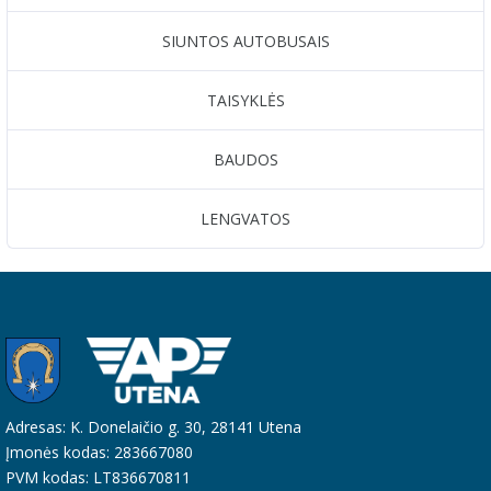
SIUNTOS AUTOBUSAIS
TAISYKLĖS
BAUDOS
LENGVATOS
Adresas: K. Donelaičio g. 30, 28141 Utena
Įmonės kodas: 283667080
PVM kodas: LT836670811