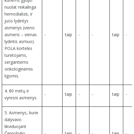
kuriems gydyti
nuolat reikalinga
hemodializė, ir
juos lydintys
asmenys (vieno
asmens – vienas
-
taip
-
-
taip
-
lydintis asmuo).
POLA kortelės
turėtojams,
sergantiems
onkologinėmis
ligomis.
4. 80 metų ir
-
taip
-
-
taip
-
vyresni asmenys.
5. Asmenys, kurie
dalyvavo
likviduojant
Černobylio
-
taip
-
-
taip
-