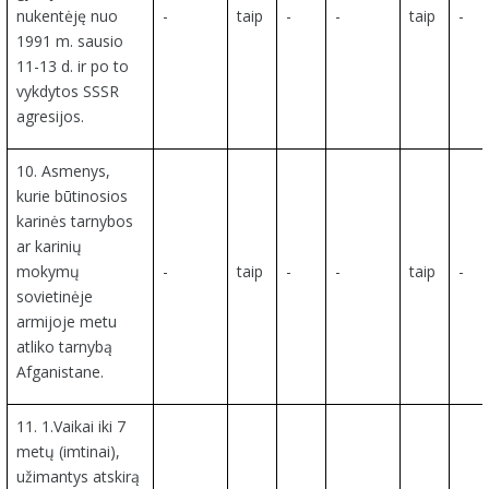
nukentėję nuo
-
taip
-
-
taip
-
1991 m. sausio
11-13 d. ir po to
vykdytos SSSR
agresijos.
10. Asmenys,
kurie būtinosios
karinės tarnybos
ar karinių
mokymų
-
taip
-
-
taip
-
sovietinėje
armijoje metu
atliko tarnybą
Afganistane.
11. 1.Vaikai iki 7
metų (imtinai),
užimantys atskirą