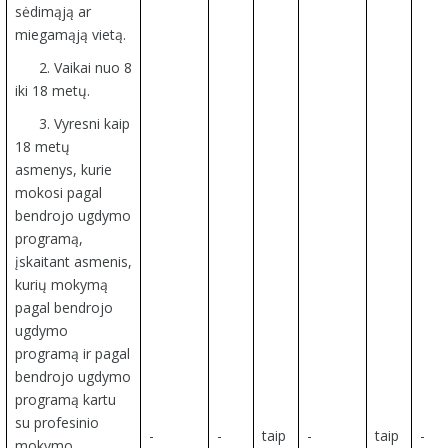
sėdimąją ar
miegamąją vietą.
2. Vaikai nuo 8
iki 18 metų.
3. Vyresni kaip
18 metų
asmenys, kurie
mokosi pagal
bendrojo ugdymo
programą,
įskaitant asmenis,
kurių mokymą
pagal bendrojo
ugdymo
programą ir pagal
bendrojo ugdymo
programą kartu
su profesinio
-
-
taip
-
taip
-
mokymo