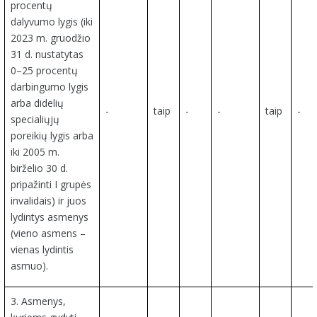
procentų
dalyvumo lygis (iki
2023 m. gruodžio
31 d. nustatytas
0–25 procentų
darbingumo lygis
arba didelių
-
taip
-
-
taip
-
specialiųjų
poreikių lygis arba
iki 2005 m.
birželio 30 d.
pripažinti I grupės
invalidais) ir juos
lydintys asmenys
(vieno asmens –
vienas lydintis
asmuo).
3. Asmenys,