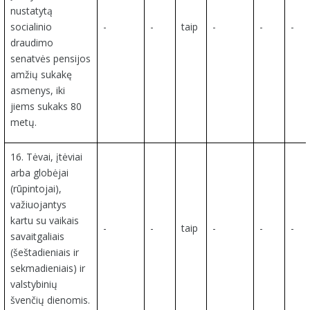
nustatytą
socialinio
-
-
taip
-
-
-
draudimo
senatvės pensijos
amžių sukakę
asmenys, iki
jiems sukaks 80
metų.
16. Tėvai, įtėviai
arba globėjai
(rūpintojai),
važiuojantys
kartu su vaikais
-
-
taip
-
-
-
savaitgaliais
(šeštadieniais ir
sekmadieniais) ir
valstybinių
švenčių dienomis.