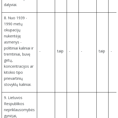
dalyviai.
8. Nuo 1939 -
1990 metų
okupacijų
nukentėję
asmenys -
politiniai kaliniai ir
-
taip
-
-
taip
-
tremtiniai, buvę
getų,
koncentracijos ar
kitokio tipo
prievartinių
stovyklų kaliniai.
9. Lietuvos
Respublikos
nepriklausomybės
gynėjai,