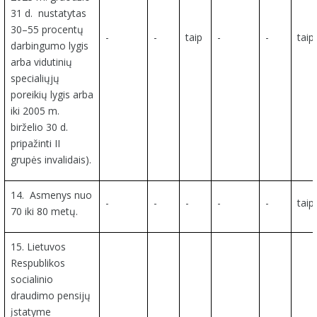
31 d. nustatytas
30–55 procentų
-
-
taip
-
-
taip
darbingumo lygis
arba vidutinių
specialiųjų
poreikių lygis arba
iki 2005 m.
birželio 30 d.
pripažinti II
grupės invalidais).
14.
Asmenys nuo
-
-
-
-
-
taip
70 iki 80 metų.
15. Lietuvos
Respublikos
socialinio
draudimo pensijų
įstatyme