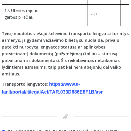
17. Utenos rajono
-
-
-
taip
-
-
garbės piliečiai.
Teisę naudotis viešojo keleivinio transporto lengvata turintys
asmenys, įsigydami važiavimo bilietą su nuolaida, privalo
pateikti nurodytą lengvatos statusą ar aplinkybes
patvirtinantį dokumentą (pažymėjimą) (toliau – statusą
patvirtinantis dokumentas). Šis reikalavimas netaikomas
lydintiems asmenims, taip pat kai nėra abejonių dėl vaiko
amžiaus.
Transporto lengvatos:
https://www.e-
tar.lt/portal/lt/legalAct/TAR.033D686E8F1B/asr