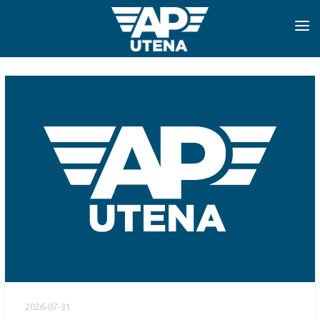
PRADINIS
INFORMACIJA
APIE MUS
TVARKARAŠČIAI
NAUJIENOS
PASLAUGOS
KONTAKTAI
2026-07-31