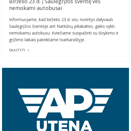
Birželio 23 d. į Saulėgrįžos šventę veš
nemokami autobusai
Informuojame, kad birželio 23 d. visi, norintys dalyvauti
Saulėgrįžos šventėje ant Narkūnų piliakalnio, galės vykti
nemokamu autobusu. Kviečiame susipažinti su išvykimo ir
grįžimo laikais pateiktame tvarkaraštyje.
SKAITYTI